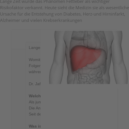
Lange Zeit wurde das Phänomen Fettleber als wichtiger
Risikofaktor verkannt. Heute sieht die Medizin sie als wesentliche
Ursache für die Entstehung von Diabetes, Herz-und Hirninfarkt,
Alzheimer und vielen Krebserkrankungen
Lange Zeit wurde das Phänomen Fettleber als wichtiger
Womit wurden immer schon Gänse zur Produktion der schm
Folgender Bericht entstand aus einem Interview mit Pro
während der sogenannten "Fatty Liver Docu class" onli
Dr. Jaffe beschäftigt sich seit Jahrzehnten mit Immun
Welche Gründe gibt es für die Entstehung einer Fe
Als junger Arzt sah ich Fettlebern nur als Folge von A
Die Antwort heißt eindeutig
Fructose,
(High fructose c
Seit der Verwendung dieser Fructose in fast all unsere
Was ist der Unterschied zwischen Glucose und F