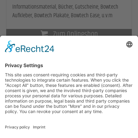
Informationsmaterial, Bücher, Gutscheine, Bowtech
Aufkleber, Bowtech Plakate, Bowtech Ease, u.v.m
Zum Onlineshop
© Copyright Bowen Akademie Österreich
Home
Kontakt
Sitemap