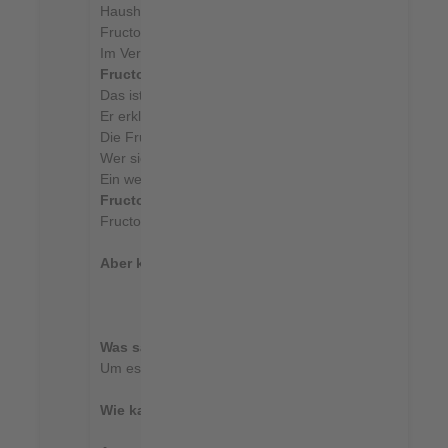
Haushaltszucker besteht zu gleichen Teilen aus Gluco
Fructose ist das gleiche wie Fruchtzucker, der das Obs
Im Verdauungstrakt wird
Glucose
sehr gut verwertet u
Fructose
hingegen kann der Körper nicht besonders gu
Das ist auch der Grund, warum Dr. Robert Lustig ( youtu
Er erklärt, dass
Fructose
im Prinzip genauso funktioni
Die Fructose landet also beinahe vollständig direkt in
Wer sich mit Fructose vollpumpt, kann eine Fettleber 
Ein weiterer kritischer Nebeneffekt ist, dass Fructose 
Fructose Quellen
: Haushaltszucker, egal ob braun od
Fructose Glucose Syrup - dieser Stoff wird aus Mais he
Aber keine Angst-
Fruchtzucker aus frischem, ganzen 
Was sagen Laborwerte über den Zusand unserer L
Um es einfach zu halten - bei gesunden Manschen bef
Wie kann ich einer Fettleber am besten vorbeugen