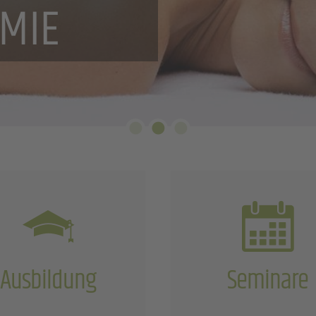
IK
MIE
IK
Ausbildung
Seminare