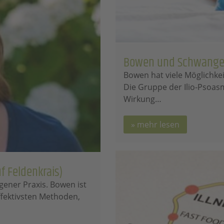
Bowen und Schwange
Bowen hat viele Möglichkei
Die Gruppe der Ilio-Psoasm
Wirkung…
mehr lesen
f Feldenkrais)
igener Praxis. Bowen ist
ffektivsten Methoden,