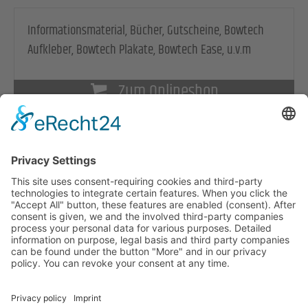
Informationsmaterial, Bücher, Gutscheine, Bowtech
Aufkleber, Bowtech Plakate, Bowtech Ease, u.v.m
Zum Onlineshop
© Copyright Bowen Akademie Österreich
Home
Kontakt