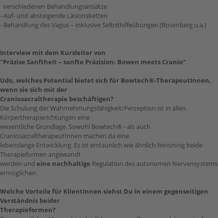
verschiedenen Behandlungsansätze
- Auf- und absteigende Läsionsketten
- Behandlung des Vagus – inklusive Selbsthilfeübungen (Rosenberg u.a.)
Interview mit dem Kursleiter von
"Präzise Sanftheit – sanfte Präzision: Bowen meets Cranio"
Udo, welches Potential bietet sich für Bowtech®-TherapeutInnen,
wenn sie sich mit der
Craniosacraltherapie beschäftigen?
Die Schulung der Wahrnehmungsfähigkeit/Perzeption ist in allen
Körpertherapierichtungen eine
wesentliche Grundlage. Sowohl Bowtech® - als auch
CraniosacraltherapeutInnen machen da eine
lebenslange Entwicklung. Es ist erstaunlich wie ähnlich feinsinnig beide
Therapieformen angewandt
werden und
eine nachhaltige
Regulation des autonomen Nervensystems
ermöglichen.
Welche Vorteile für KlientInnen siehst Du in einem gegenseitigen
Verständnis beider
Therapieformen?