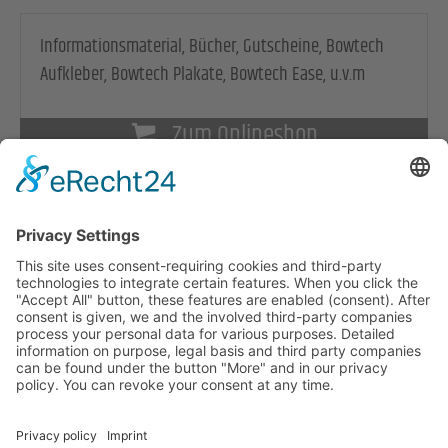
Informationsmaterial, Bücher, Gutscheine, Bowtech
Aufkleber, Bowtech Plakate, Bowtech Ease, u.v.m
Zum Onlineshop
© Copyright Bowen Akademie Österreich
Home
Kontakt