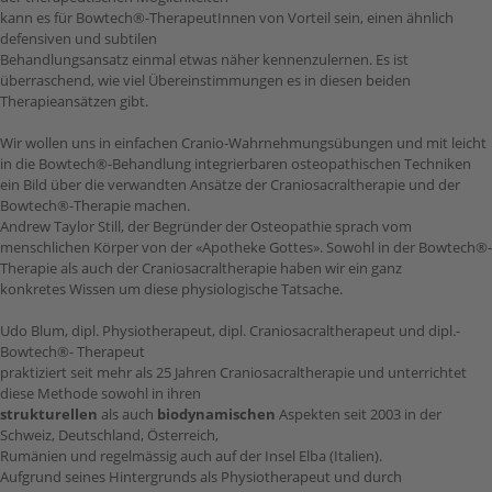
kann es für Bowtech®-TherapeutInnen von Vorteil sein, einen ähnlich
defensiven und subtilen
Behandlungsansatz einmal etwas näher kennenzulernen. Es ist
überraschend, wie viel Übereinstimmungen es in diesen beiden
Therapieansätzen gibt.
Wir wollen uns in einfachen Cranio-Wahrnehmungsübungen und mit leicht
in die Bowtech®-Behandlung integrierbaren osteopathischen Techniken
ein Bild über die verwandten Ansätze der Craniosacraltherapie und der
Bowtech®-Therapie machen.
Andrew Taylor Still, der Begründer der Osteopathie sprach vom
menschlichen Körper von der «Apotheke Gottes». Sowohl in der Bowtech®-
Therapie als auch der Craniosacraltherapie haben wir ein ganz
konkretes Wissen um diese physiologische Tatsache.
Udo Blum, dipl. Physiotherapeut, dipl. Craniosacraltherapeut und dipl.-
Bowtech®- Therapeut
praktiziert seit mehr als 25 Jahren Craniosacraltherapie und unterrichtet
diese Methode sowohl in ihren
strukturellen
als auch
biodynamischen
Aspekten seit 2003 in der
Schweiz, Deutschland, Österreich,
Rumänien und regelmässig auch auf der Insel Elba (Italien).
Aufgrund seines Hintergrunds als Physiotherapeut und durch