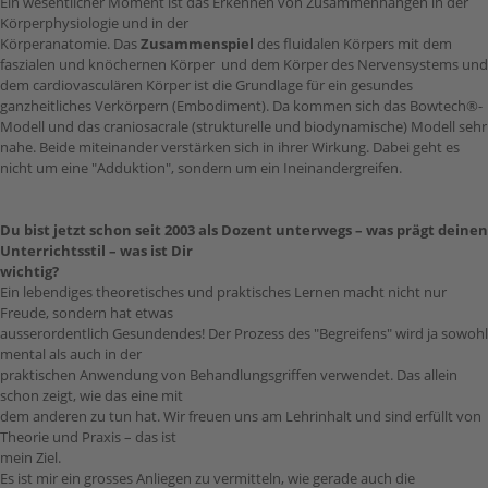
Ein wesentlicher Moment ist das Erkennen von Zusammenhängen in der
Körperphysiologie und in der
Körperanatomie. Das
Zusammenspiel
des fluidalen Körpers mit dem
faszialen und knöchernen Körper und dem Körper des Nervensystems und
dem cardiovasculären Körper ist die Grundlage für ein gesundes
ganzheitliches Verkörpern (Embodiment). Da kommen sich das Bowtech®-
Modell und das craniosacrale (strukturelle und biodynamische) Modell sehr
nahe. Beide miteinander verstärken sich in ihrer Wirkung. Dabei geht es
nicht um eine "Adduktion", sondern um ein Ineinandergreifen.
Du bist jetzt schon seit 2003 als Dozent unterwegs – was prägt deinen
Unterrichtsstil – was ist Dir
wichtig?
Ein lebendiges theoretisches und praktisches Lernen macht nicht nur
Freude, sondern hat etwas
ausserordentlich Gesundendes! Der Prozess des "Begreifens" wird ja sowohl
mental als auch in der
praktischen Anwendung von Behandlungsgriffen verwendet. Das allein
schon zeigt, wie das eine mit
dem anderen zu tun hat. Wir freuen uns am Lehrinhalt und sind erfüllt von
Theorie und Praxis – das ist
mein Ziel.
Es ist mir ein grosses Anliegen zu vermitteln, wie gerade auch die