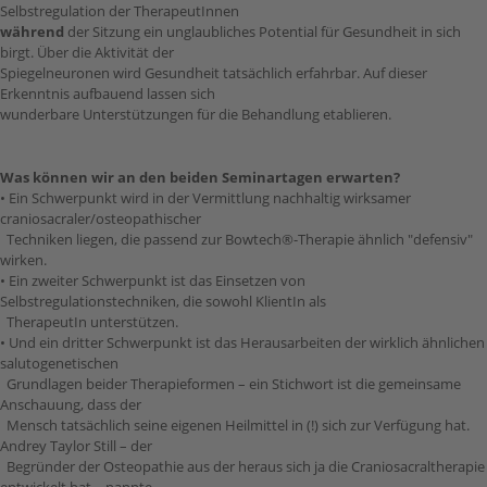
Selbstregulation der TherapeutInnen
während
der Sitzung ein unglaubliches Potential für Gesundheit in sich
birgt. Über die Aktivität der
Spiegelneuronen wird Gesundheit tatsächlich erfahrbar. Auf dieser
Erkenntnis aufbauend lassen sich
wunderbare Unterstützungen für die Behandlung etablieren.
Was können wir an den beiden Seminartagen erwarten?
• Ein Schwerpunkt wird in der Vermittlung nachhaltig wirksamer
craniosacraler/osteopathischer
Techniken liegen, die passend zur Bowtech®-Therapie ähnlich "defensiv"
wirken.
• Ein zweiter Schwerpunkt ist das Einsetzen von
Selbstregulationstechniken, die sowohl KlientIn als
TherapeutIn unterstützen.
• Und ein dritter Schwerpunkt ist das Herausarbeiten der wirklich ähnlichen
salutogenetischen
Grundlagen beider Therapieformen – ein Stichwort ist die gemeinsame
Anschauung, dass der
Mensch tatsächlich seine eigenen Heilmittel in (!) sich zur Verfügung hat.
Andrey Taylor Still – der
Begründer der Osteopathie aus der heraus sich ja die Craniosacraltherapie
entwickelt hat – nannte