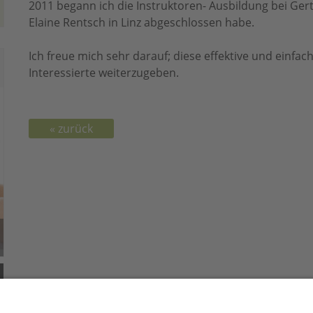
2011 begann ich die Instruktoren- Ausbildung bei Gert
Elaine Rentsch in Linz abgeschlossen habe.
Ich freue mich sehr darauf; diese effektive und einfac
Interessierte weiterzugeben.
« zurück