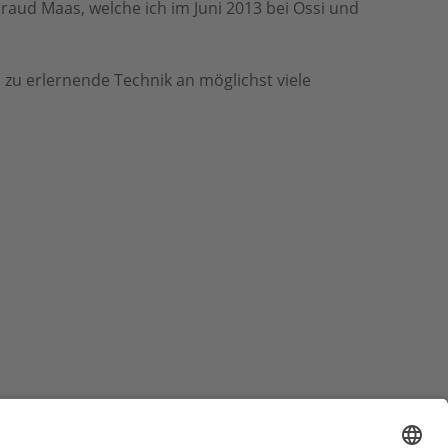
raud Maas, welche ich im Juni 2013 bei Ossi und
h zu erlernende Technik an möglichst viele